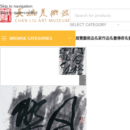
Skip to navigation
Skip to main content
SELECT CATEGORY
展覽
藝術品
名家作品
名畫傳奇
名
BROWSE CATEGORIES