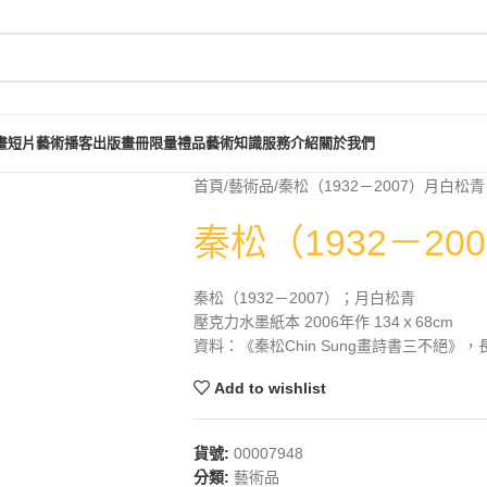
畫短片
藝術播客
出版畫冊
限量禮品
藝術知識
服務介紹
關於我們
首頁
藝術品
秦松（1932－2007）月白松青
秦松（1932－20
秦松（1932－2007）；月白松青
壓克力水墨紙本 2006年作 134ｘ68cm
資料：《秦松Chin Sung畫詩書三不絕》，長
Add to wishlist
貨號:
00007948
分類:
藝術品