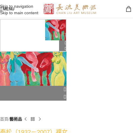
Skip to navigation
MENU
Skip to main content
首頁
藝術品
秦松（1932－2007）裸女