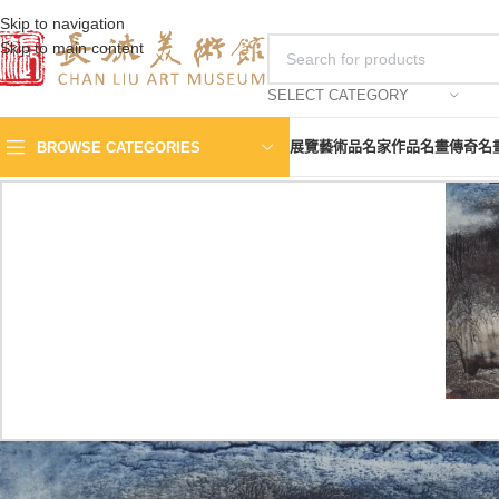
Skip to navigation
Skip to main content
SELECT CATEGORY
展覽
藝術品
名家作品
名畫傳奇
名
BROWSE CATEGORIES