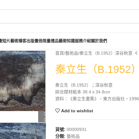
畫短片
藝術播客
出版畫冊
限量禮品
藝術知識
服務介紹
關於我們
首頁
藝術品
秦立生（B.1952）深谷秋意
秦立生（B.195
秦立生（B.1952）；深谷秋意
綜合媒材紙本 38.4ｘ34.8cm
資料：《秦立生畫集》，東方出版社，1996年
Add to wishlist
貨號:
00000931
分類:
藝術品