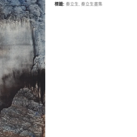
標籤:
秦立生
,
秦立生畫集