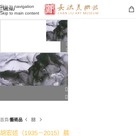
Skip to navigation
MENU
Skip to main content
首頁
藝術品
胡宏述（1935－2015）晨