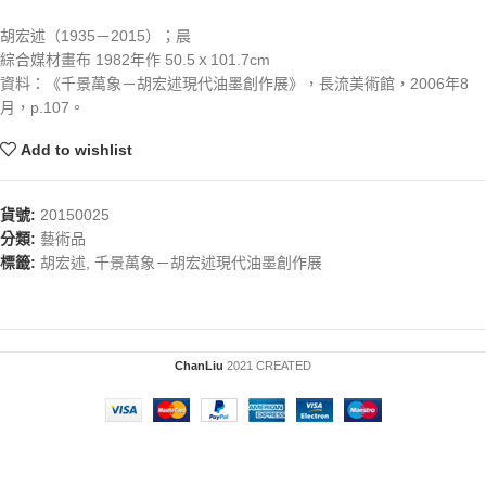
胡宏述（1935－2015）；晨
綜合媒材畫布 1982年作 50.5ｘ101.7cm
資料：《千景萬象－胡宏述現代油墨創作展》，長流美術館，2006年8
月，p.107。
Add to wishlist
貨號:
20150025
分類:
藝術品
標籤:
胡宏述
,
千景萬象－胡宏述現代油墨創作展
ChanLiu
2021 CREATED