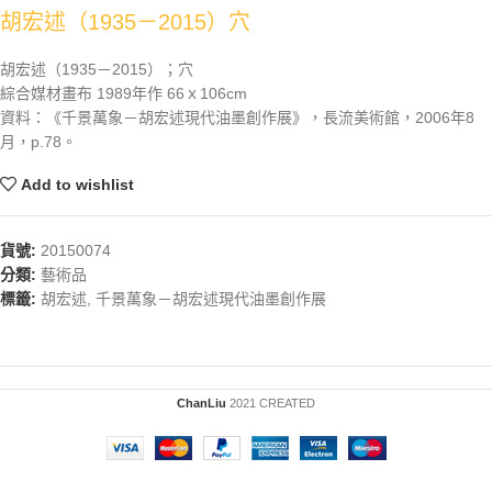
胡宏述（1935－2015）穴
胡宏述（1935－2015）；穴
綜合媒材畫布 1989年作 66ｘ106cm
資料：《千景萬象－胡宏述現代油墨創作展》，長流美術館，2006年8
月，p.78。
Add to wishlist
貨號:
20150074
分類:
藝術品
標籤:
胡宏述
,
千景萬象－胡宏述現代油墨創作展
ChanLiu
2021 CREATED