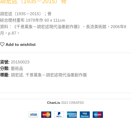
胡宏述（1935－2015）脊
胡宏述（1935－2015）；脊
綜合媒材畫布 1978年作 60ｘ111cm
資料：《千景萬象－胡宏述現代油墨創作展》，長流美術館，2006年8
月，p.87。
Add to wishlist
貨號:
20150023
分類:
藝術品
標籤:
胡宏述
,
千景萬象－胡宏述現代油墨創作展
ChanLiu
2021 CREATED