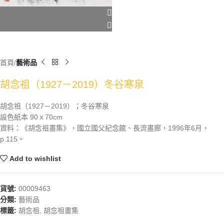
首頁
藝術品
胡念祖（1927－2019）冬谷寒泉
胡念祖（1927－2019）；冬谷寒泉
設色紙本 90ｘ70cm
資料：《胡念祖畫集》，國立國父紀念館、長流畫廊，1996年6月，
p.115。
Add to wishlist
貨號:
00009463
分類:
藝術品
標籤:
胡念祖
,
胡念祖畫集