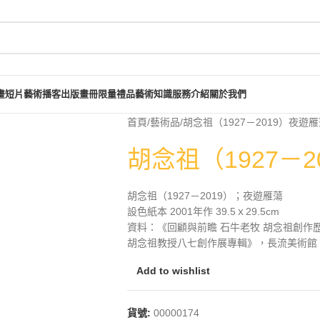
畫短片
藝術播客
出版畫冊
限量禮品
藝術知識
服務介紹
關於我們
首頁
藝術品
胡念祖（1927－2019）夜遊
胡念祖（1927－
胡念祖（1927－2019）；夜遊雁蕩
設色紙本 2001年作 39.5ｘ29.5cm
資料：《回顧與前瞻 石牛老牧 胡念祖創作歷
胡念祖教授八七創作展專輯》，長流美術館，20
Add to wishlist
貨號:
00000174