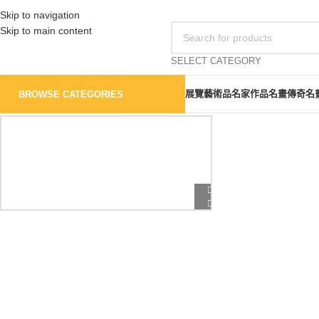
Skip to navigation
Skip to main content
SELECT CATEGORY
展覽
藝術品
名家作品
名畫傳奇
名
BROWSE CATEGORIES