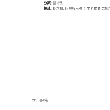
分類:
藝術品
標籤:
胡念祖
,
回顧與前瞻 石牛老牧 胡念祖
客戶服務