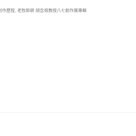
創作歷程
,
老牧新耕 胡念祖教授八七創作展專輯