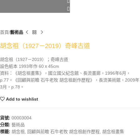
首頁
藝術品
胡念祖（1927－2019）奇峰古道
胡念祖（1927－2019）；奇峰古道
設色紙本 1993年作 60ｘ45cm
資料：《胡念祖畫集》，國立國父紀念館、長流畫廊，1996年6月，
p.77。《回顧與前瞻 石牛老牧 胡念祖創作歷程》，長流美術館，2009年
3月，p.78。
Add to wishlist
貨號:
00003004
分類:
藝術品
標籤:
胡念祖
,
回顧與前瞻 石牛老牧 胡念祖創作歷程
,
胡念祖畫集