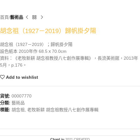
首頁
藝術品
胡念祖（1927－2019）歸帆掛夕陽
胡念祖（1927－2019）；歸帆掛夕陽
設色紙本 2010年作 68.5ｘ70.0cm
資料：《老牧新耕 胡念祖教授八七創作展專輯》，長流美術館，2013年
5月，p.176。
Add to wishlist
貨號:
00007770
分類:
藝術品
標籤:
胡念祖
,
老牧新耕 胡念祖教授八七創作展專輯
ChanLiu
2021 CREATED