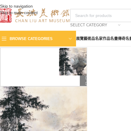
Skip to navigation
Skip to main content
SELECT CATEGORY
展覽
藝術品
名家作品
名畫傳奇
名
BROWSE CATEGORIES