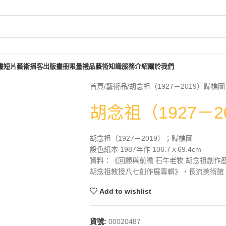
畫短片
藝術播客
出版畫冊
限量禮品
藝術知識
服務介紹
關於我們
首頁
藝術品
胡念祖（1927－2019）歸樵圖
胡念祖（1927－2
胡念祖（1927－2019）；歸樵圖
設色紙本 1987年作 106.7ｘ69.4cm
資料：《回顧與前瞻 石牛老牧 胡念祖創作歷
胡念祖教授八七創作展專輯》，長流美術館，20
Add to wishlist
貨號:
00020487