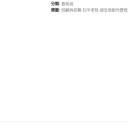
分類:
藝術品
標籤:
回顧與前瞻 石牛老牧 胡念祖創作歷程