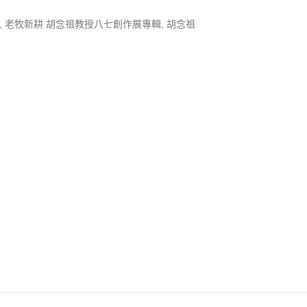
,
老牧新耕 胡念祖教授八七創作展專輯
,
胡念祖