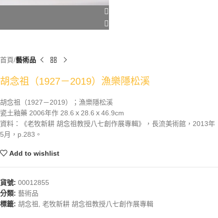
首頁
藝術品
胡念祖（1927－2019）漁樂隱松溪
胡念祖（1927－2019）；漁樂隱松溪
瓷土釉藥 2006年作 28.6ｘ28.6ｘ46.9cm
資料：《老牧新耕 胡念祖教授八七創作展專輯》，長流美術館，2013年
5月，p.283。
Add to wishlist
貨號:
00012855
分類:
藝術品
標籤:
胡念祖
,
老牧新耕 胡念祖教授八七創作展專輯