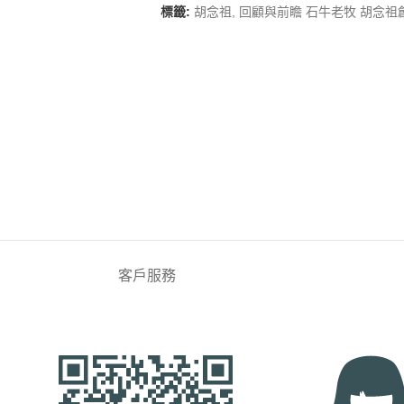
標籤:
胡念祖
,
回顧與前瞻 石牛老牧 胡念祖
客戶服務