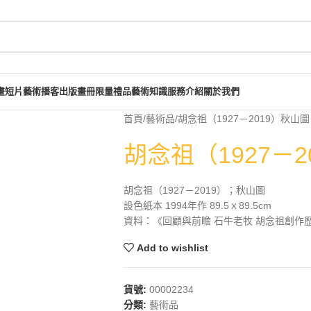
畫短片
藝術播客
出版畫冊
限量禮品
藝術知識
服務介紹
關於我們
首頁
藝術品
胡念祖（1927－2019）秋山圖
胡念祖（1927－2
胡念祖（1927－2019）；秋山圖
設色紙本 1994年作 89.5ｘ89.5cm
資料：《回顧與前瞻 石牛老牧 胡念祖創作歷程
Add to wishlist
貨號:
00002234
分類:
藝術品