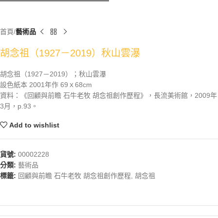
首頁
藝術品
胡念祖（1927－2019）秋山雲瀑
胡念祖（1927－2019）；秋山雲瀑
設色紙本 2001年作 69ｘ68cm
資料：《回顧與前瞻 石牛老牧 胡念祖創作歷程》，長流美術館，2009年
3月，p.93。
Add to wishlist
貨號:
00002228
分類:
藝術品
標籤:
回顧與前瞻 石牛老牧 胡念祖創作歷程
,
胡念祖