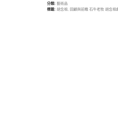
分類:
藝術品
標籤:
胡念祖
,
回顧與前瞻 石牛老牧 胡念祖