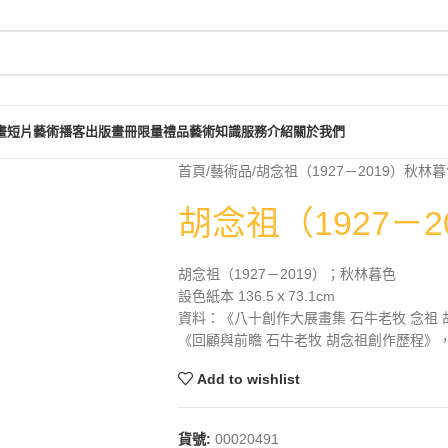
畫短片
藝術播客
出版畫冊
限量禮品
藝術知識
服務介紹
關於我們
首頁
藝術品
胡念祖（1927－2019）秋林
胡念祖（1927－
胡念祖（1927－2019）；秋林暮色
設色紙本 136.5ｘ73.1cm
資料：《八十創作大展畫集 石牛老牧 念祖 胡
《回顧與前瞻 石牛老牧 胡念祖創作歷程》，長
Add to wishlist
貨號:
00020491