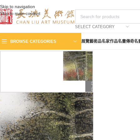
Skip to navigation
Skip to main content
SELECT CATEGORY
展覽
藝術品
名家作品
名畫傳奇
名
BROWSE CATEGORIES