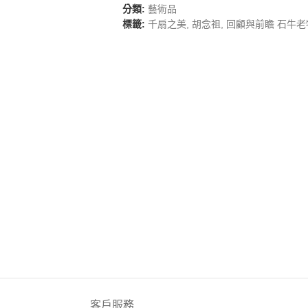
分類:
藝術品
標籤:
千扇之美
,
胡念祖
,
回顧與前瞻 石牛老
客戶服務