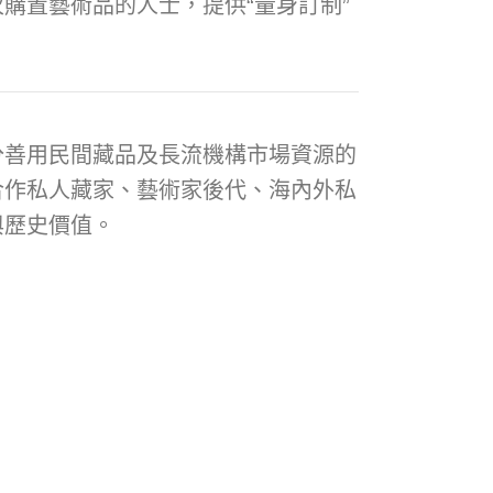
購置藝術品的人士，提供“量身訂制”
分善用民間藏品及長流機構市場資源的
合作私人藏家、藝術家後代、海內外私
與歷史價值。