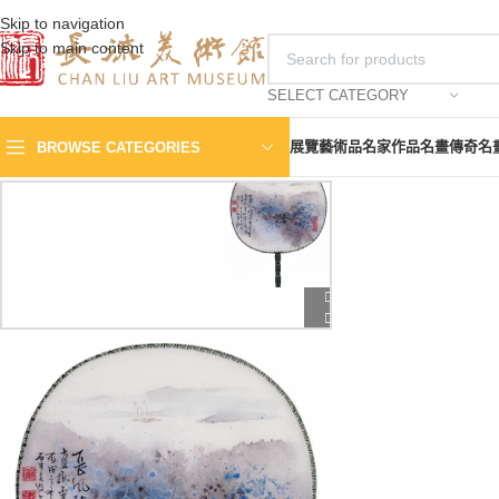
Skip to navigation
Skip to main content
SELECT CATEGORY
展覽
藝術品
名家作品
名畫傳奇
名
BROWSE CATEGORIES