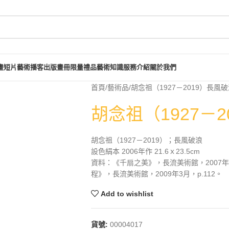
畫短片
藝術播客
出版畫冊
限量禮品
藝術知識
服務介紹
關於我們
首頁
藝術品
胡念祖（1927－2019）長風
胡念祖（1927－
胡念祖（1927－2019）；長風破浪
設色絹本 2006年作 21.6ｘ23.5cm
資料：《千扇之美》，長流美術館，2007年
程》，長流美術館，2009年3月，p.112。
Add to wishlist
貨號:
00004017