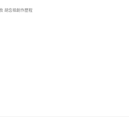
牧 胡念祖創作歷程