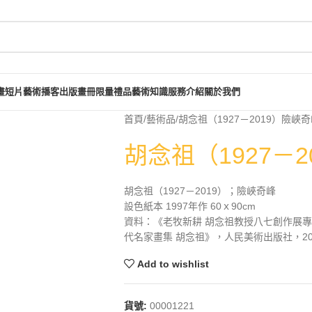
畫短片
藝術播客
出版畫冊
限量禮品
藝術知識
服務介紹
關於我們
首頁
藝術品
胡念祖（1927－2019）險峽
胡念祖（1927－
胡念祖（1927－2019）；險峽奇峰
設色紙本 1997年作 60ｘ90cm
資料：《老牧新耕 胡念祖教授八七創作展專輯
代名家畫集 胡念祖》，人民美術出版社，201
Add to wishlist
貨號:
00001221