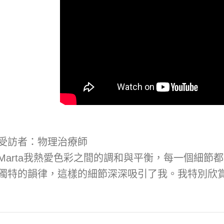
受訪者：物理治療師
Marta我熱愛色彩之間的調和與平衡，每一個細
獨特的韻律，這樣的細節深深吸引了我。我特別欣