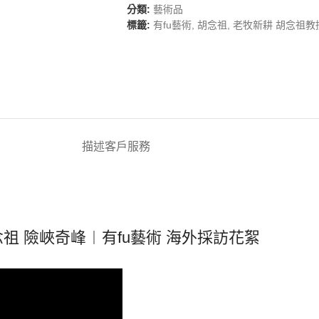
分類:
藝術品
標籤:
有fu藝術
,
胡念祖
,
老牧新耕 胡念祖教
描述
客戶服務
祖 險峽奇峰︱有fu藝術 海外採訪花絮