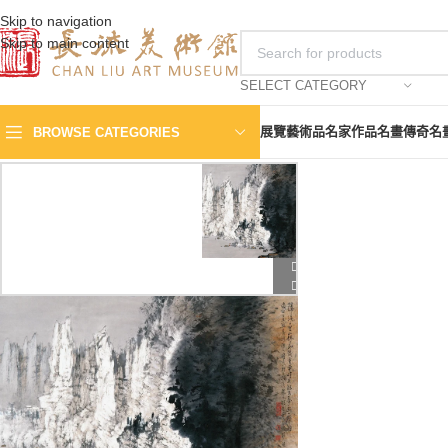
Skip to navigation
Skip to main content
SELECT CATEGORY
展覽
藝術品
名家作品
名畫傳奇
名
BROWSE CATEGORIES