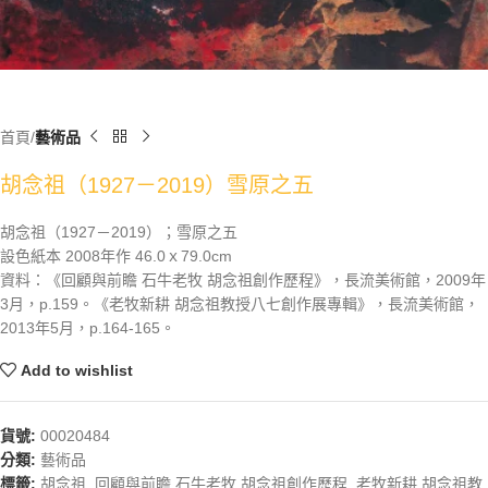
首頁
藝術品
胡念祖（1927－2019）雪原之五
胡念祖（1927－2019）；雪原之五
設色紙本 2008年作 46.0ｘ79.0cm
資料：《回顧與前瞻 石牛老牧 胡念祖創作歷程》，長流美術館，2009年
3月，p.159。《老牧新耕 胡念祖教授八七創作展專輯》，長流美術館，
2013年5月，p.164-165。
Add to wishlist
貨號:
00020484
分類:
藝術品
標籤:
胡念祖
,
回顧與前瞻 石牛老牧 胡念祖創作歷程
,
老牧新耕 胡念祖教