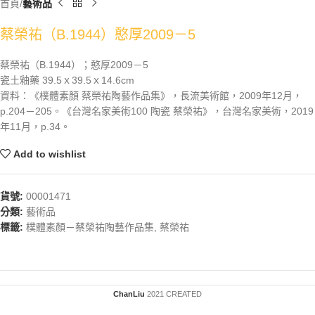
首頁
藝術品
蔡榮祐（B.1944）憨厚2009－5
蔡榮祐（B.1944）；憨厚2009－5
瓷土釉藥 39.5ｘ39.5ｘ14.6cm
資料：《樸體素顏 蔡榮祐陶藝作品集》，長流美術館，2009年12月，
p.204－205。《台灣名家美術100 陶瓷 蔡榮祐》，台灣名家美術，2019
年11月，p.34。
Add to wishlist
貨號:
00001471
分類:
藝術品
標籤:
樸體素顏－蔡榮祐陶藝作品集
,
蔡榮祐
ChanLiu
2021 CREATED