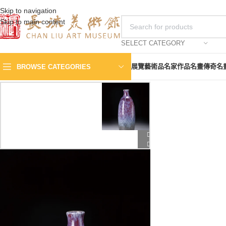
Skip to navigation
Skip to main content
SELECT CATEGORY
展覽
藝術品
名家作品
名畫傳奇
名
BROWSE CATEGORIES