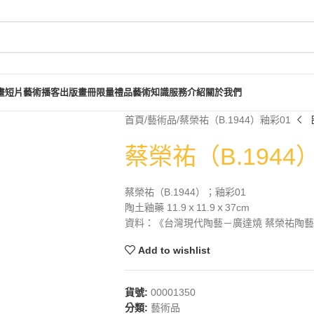
畫短片
藝術播客
出版畫冊
限量禮品
藝術知識
服務介紹
關於我們
首頁
藝術品
蔡榮祐（B.1944）釉彩01
蔡榮祐（B.1944
蔡榮祐（B.1944）；釉彩01
陶土釉藥 11.9ｘ11.9ｘ37cm
資料：《台灣現代陶藝－廣達燒 蔡榮祐陶藝近
Add to wishlist
貨號:
00001350
分類:
藝術品