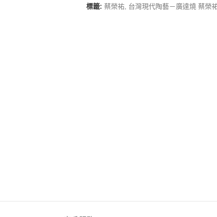
標籤:
蔡榮祐
,
台灣現代陶藝－廣達燒 蔡榮