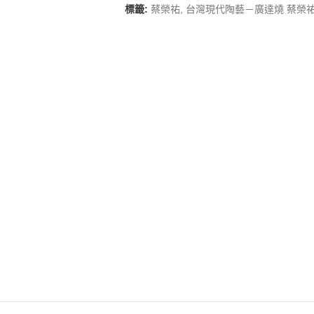
標籤:
蔡榮祐
,
台灣現代陶藝－廣達燒 蔡榮