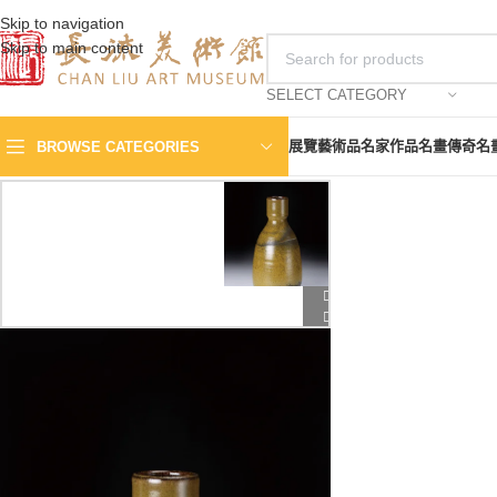
Skip to navigation
Skip to main content
SELECT CATEGORY
展覽
藝術品
名家作品
名畫傳奇
名
BROWSE CATEGORIES