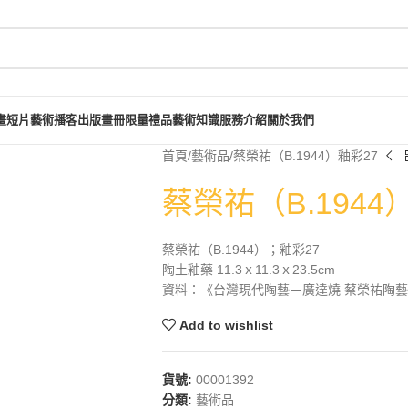
畫短片
藝術播客
出版畫冊
限量禮品
藝術知識
服務介紹
關於我們
首頁
藝術品
蔡榮祐（B.1944）釉彩27
蔡榮祐（B.1944
蔡榮祐（B.1944）；釉彩27
陶土釉藥 11.3ｘ11.3ｘ23.5cm
資料：《台灣現代陶藝－廣達燒 蔡榮祐陶藝近
Add to wishlist
貨號:
00001392
分類:
藝術品