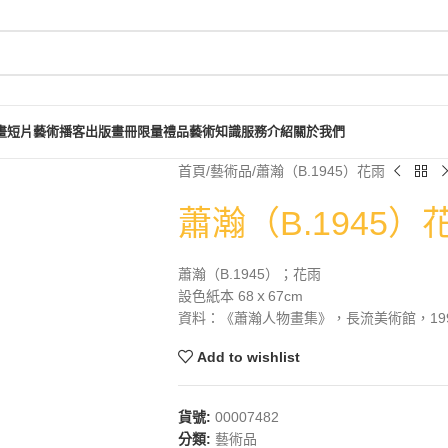
畫短片
藝術播客
出版畫冊
限量禮品
藝術知識
服務介紹
關於我們
首頁
藝術品
蕭瀚（B.1945）花雨
蕭瀚（B.1945）
蕭瀚（B.1945）；花雨
設色紙本 68ｘ67cm
資料：《蕭瀚人物畫集》，長流美術館，1996
Add to wishlist
貨號:
00007482
分類:
藝術品