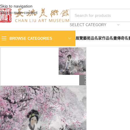
Skip to navigation
Skip to main content
SELECT CATEGORY
展覽
藝術品
名家作品
名畫傳奇
名
BROWSE CATEGORIES