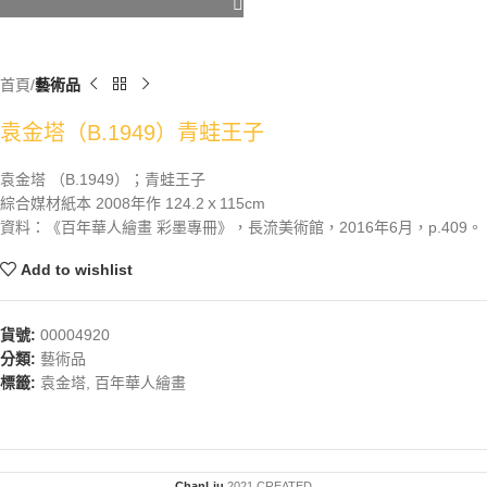
首頁
藝術品
袁金塔（B.1949）青蛙王子
袁金塔 （B.1949）；青蛙王子
綜合媒材紙本 2008年作 124.2ｘ115cm
資料：《百年華人繪畫 彩墨專冊》，長流美術館，2016年6月，p.409。
Add to wishlist
貨號:
00004920
分類:
藝術品
標籤:
袁金塔
,
百年華人繪畫
ChanLiu
2021 CREATED