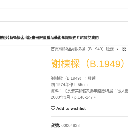
畫短片
藝術播客
出版畫冊
限量禮品
藝術知識
服務介紹
關於我們
首頁
藝術品
謝棟樑（B.1949）睡蓮
謝棟樑（B.1949
謝棟樑（B.1949）；睡蓮
銅 1974年作 L:55cm
資料：《長流美術館5週年館慶特展：從人
2008年3月，p.146-147。
Add to wishlist
貨號:
00004833