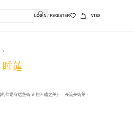
LOGIN / REGISTER
NT$
0
）睡蓮
體的律動穿透藝術 正視人體之美》，長流美術館，