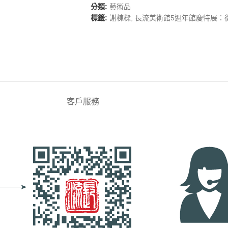
分類:
藝術品
標籤:
謝棟樑
,
長流美術館5週年館慶特展：
客戶服務