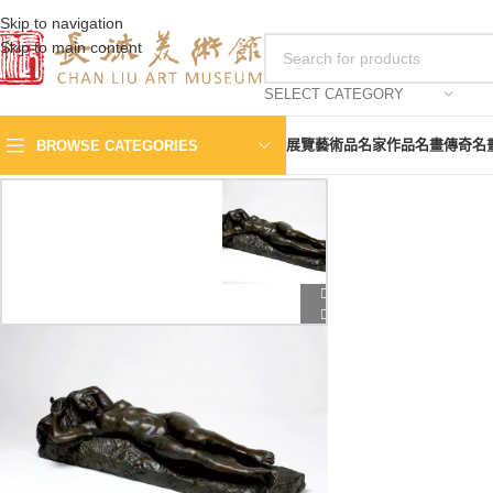
Skip to navigation
Skip to main content
SELECT CATEGORY
展覽
藝術品
名家作品
名畫傳奇
名
BROWSE CATEGORIES