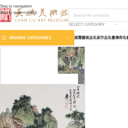
Skip to navigation
Skip to main content
SELECT CATEGORY
展覽
藝術品
名家作品
名畫傳奇
名
BROWSE CATEGORIES