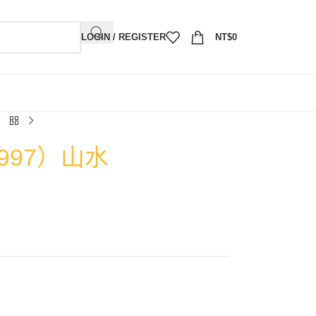
LOGIN / REGISTER
NT$
0
997）山水