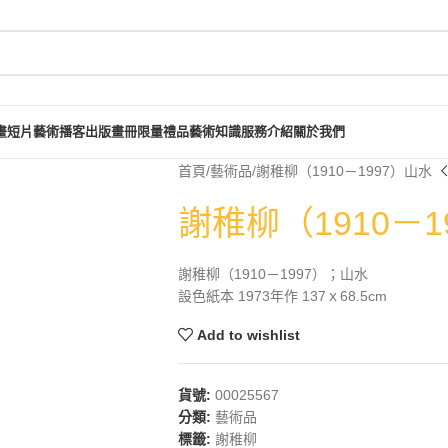
畫短片
藝術播客
出版畫冊
限量禮品
藝術知識
服務介紹
關於我們
首頁
藝術品
謝稚柳（1910－1997）山水
謝稚柳（1910－1
謝稚柳（1910－1997）；山水
設色紙本 1973年作 137ｘ68.5cm
Add to wishlist
貨號:
00025567
分類:
藝術品
標籤:
謝稚柳