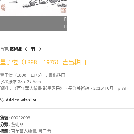
首頁
藝術品
豐子愷（1898－1975）晝出耕田
豐子愷（1898－1975）；晝出耕田
水墨紙本 38ｘ27.5cm
資料：《百年華人繪畫 彩墨專冊》，長流美術館，2016年6月，p.79。
Add to wishlist
貨號:
00022098
分類:
藝術品
標籤:
百年華人繪畫
,
豐子愷