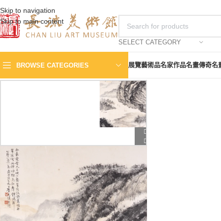
Skip to navigation
Skip to main content
SELECT CATEGORY
展覽
藝術品
名家作品
名畫傳奇
名
BROWSE CATEGORIES