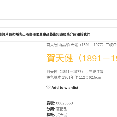
畫短片
藝術播客
出版畫冊
限量禮品
藝術知識
服務介紹
關於我們
首頁
藝術品
賀天健（1891－1977）三峽
賀天健（1891－
賀天健（1891－1977）；三峽江聲
設色紙本 1961年作 112ｘ62.5cm
Add to wishlist
貨號:
00025558
分類:
藝術品
標籤:
賀天健