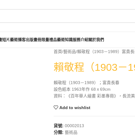
畫短片
藝術播客
出版畫冊
限量禮品
藝術知識
服務介紹
關於我們
首頁
藝術品
賴敬程（1903－1989）富貴
賴敬程（1903－
賴敬程（1903－1989）；富貴長春
設色紙本 1963年作 68ｘ69cm
資料：《百年華人繪畫 彩墨專冊》，長流美術館
Add to wishlist
貨號:
00002013
分類:
藝術品