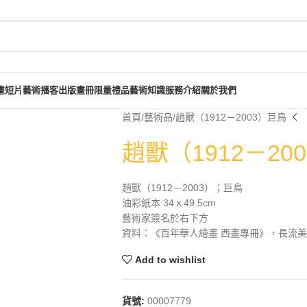
畫短片
藝術播客
出版畫冊
限量禮品
藝術知識
服務介紹
關於我們
首頁
藝術品
趙獸（1912－2003）巨鳥
趙獸（1912－20
趙獸（1912－2003）；巨鳥
油彩紙本 34ｘ49.5cm
藝術家簽名於右下方
資料：《百年華人繪畫 西畫專冊》，長流美術館
Add to wishlist
貨號:
00007779