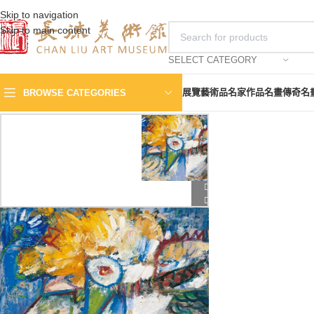
Skip to navigation
Skip to main content
SELECT CATEGORY
展覽
藝術品
名家作品
名畫傳奇
名
BROWSE CATEGORIES