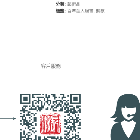
分類:
藝術品
標籤:
百年華人繪畫
,
趙獸
客戶服務