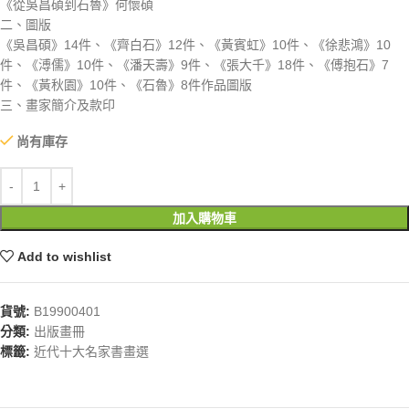
《從吳昌碩到石魯》何懷碩
二、圖版
《吳昌碩》14件、《齊白石》12件、《黃賓虹》10件、《徐悲鴻》10
件、《溥儒》10件、《潘天壽》9件、《張大千》18件、《傅抱石》7
件、《黃秋園》10件、《石魯》8件作品圖版
三、畫家簡介及款印
尚有庫存
加入購物車
Add to wishlist
貨號:
B19900401
分類:
出版畫冊
標籤:
近代十大名家書畫選