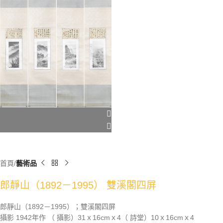
首頁
藝術品
郎靜山（1892－1995） 雙溪閣四屏
郎靜山（1892－1995）；雙溪閣四屏
攝影 1942年作 （ 攝影）31ｘ16cmｘ4（ 詩堂）10ｘ16cmｘ4