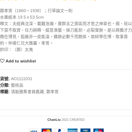
鄭孝胥（1860－1938）；行草論文一則
水墨紙本 19.5ｘ53.5cm
釋文：夫經典沈深、載籍浩瀚，實群言之奧區而才思之神皐也。揚、班以
下莫不取資，任力耕耨、縱意漁獵，操刀能割，必裂膏腴。是以將膽才力
務在博見，狐腋非一皮能溫，雞蹠必數千而飽矣。故綜學在博、取事貴
約。仲甫仁兄大雅屬，孝胥。
鈐印：（鄭）太夷
Add to wishlist
貨號:
AO1111031
分類:
藝術品
標籤:
清翫雅集會員舊藏
,
鄭孝胥
ChanLiu
2021 CREATED