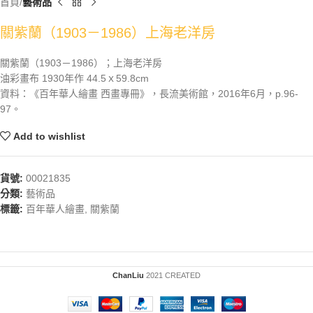
首頁
藝術品
關紫蘭（1903－1986）上海老洋房
關紫蘭（1903－1986）；上海老洋房
油彩畫布 1930年作 44.5ｘ59.8cm
資料：《百年華人繪畫 西畫專冊》，長流美術館，2016年6月，p.96-
97。
Add to wishlist
貨號:
00021835
分類:
藝術品
標籤:
百年華人繪畫
,
關紫蘭
ChanLiu
2021 CREATED