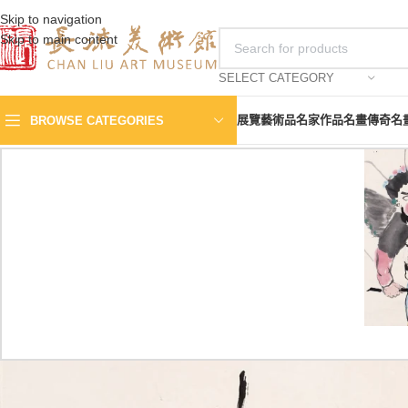
Skip to navigation
Skip to main content
SELECT CATEGORY
展覽
藝術品
名家作品
名畫傳奇
名
BROWSE CATEGORIES