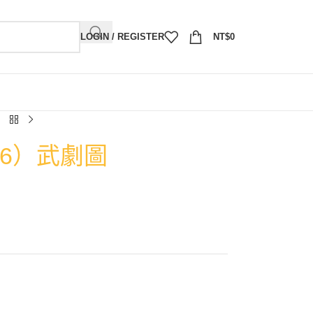
LOGIN / REGISTER
NT$
0
86）武劇圖