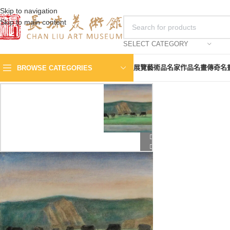
Skip to navigation
Skip to main content
SELECT CATEGORY
展覽
藝術品
名家作品
名畫傳奇
名
BROWSE CATEGORIES