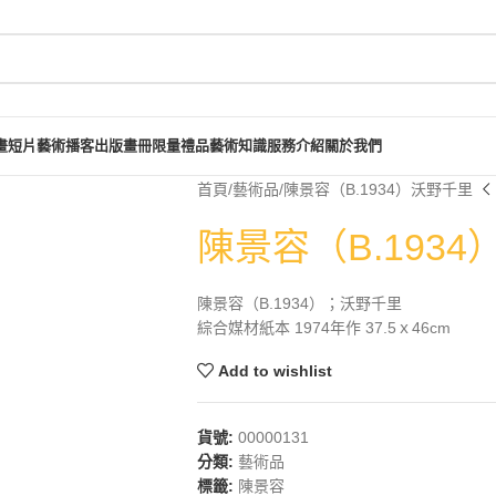
畫短片
藝術播客
出版畫冊
限量禮品
藝術知識
服務介紹
關於我們
首頁
藝術品
陳景容（B.1934）沃野千里
陳景容（B.193
陳景容（B.1934）；沃野千里
綜合媒材紙本 1974年作 37.5ｘ46cm
Add to wishlist
貨號:
00000131
分類:
藝術品
標籤:
陳景容