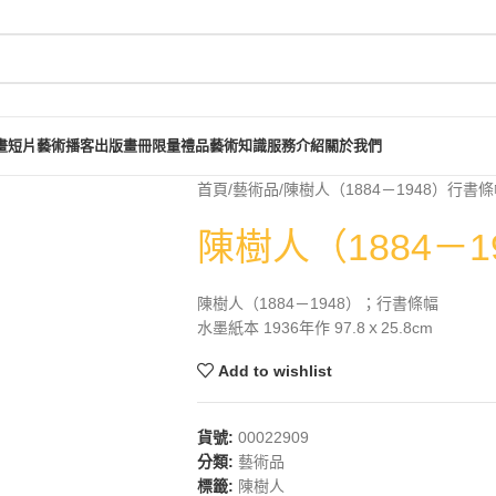
畫短片
藝術播客
出版畫冊
限量禮品
藝術知識
服務介紹
關於我們
首頁
藝術品
陳樹人（1884－1948）行書
陳樹人（1884－
陳樹人（1884－1948）；行書條幅
水墨紙本 1936年作 97.8ｘ25.8cm
Add to wishlist
貨號:
00022909
分類:
藝術品
標籤:
陳樹人