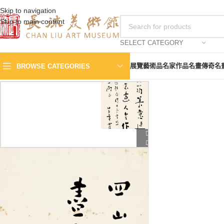
Skip to navigation
Skip to main content
SELECT CATEGORY
展覽
藝術品
名家作品
名畫傳奇
名
BROWSE CATEGORIES