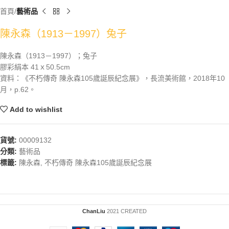
首頁
藝術品
陳永森（1913－1997）兔子
陳永森（1913－1997）；兔子
膠彩絹本 41ｘ50.5cm
資料：《不朽傳奇 陳永森105歲誕辰紀念展》，長流美術館，2018年10
月，p.62。
Add to wishlist
貨號:
00009132
分類:
藝術品
標籤:
陳永森
,
不朽傳奇 陳永森105歲誕辰紀念展
ChanLiu
2021 CREATED