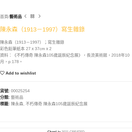
首頁
藝術品
陳永森（1913－1997）寫生雜錄
陳永森（1913－1997）；寫生雜錄
彩色鉛筆紙本 27ｘ37cmｘ2
資料：《不朽傳奇 陳永森105歲誕辰紀念展》，長流美術館，2018年10
月，p.178。
Add to wishlist
貨號:
00025254
分類:
藝術品
標籤:
陳永森
,
不朽傳奇 陳永森105歲誕辰紀念展
ChanLiu
2021 CREATED