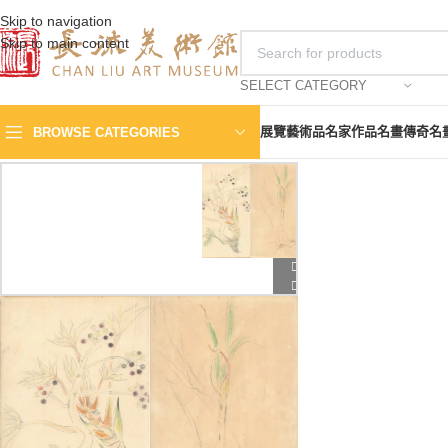
Skip to navigation
Skip to main content
SELECT CATEGORY
展覽
藝術品
名家作品
名畫傳奇
名
BROWSE CATEGORIES