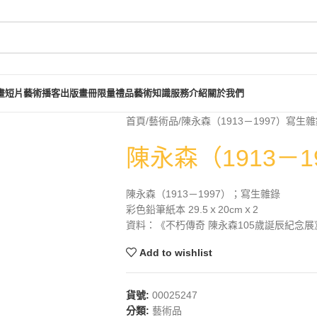
畫短片
藝術播客
出版畫冊
限量禮品
藝術知識
服務介紹
關於我們
首頁
藝術品
陳永森（1913－1997）寫生
陳永森（1913－
陳永森（1913－1997）；寫生雜錄
彩色鉛筆紙本 29.5ｘ20cmｘ2
資料：《不朽傳奇 陳永森105歲誕辰紀念展》
Add to wishlist
貨號:
00025247
分類:
藝術品