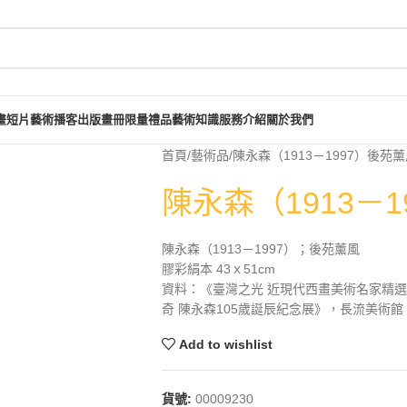
畫短片
藝術播客
出版畫冊
限量禮品
藝術知識
服務介紹
關於我們
首頁
藝術品
陳永森（1913－1997）後苑
陳永森（1913－
陳永森（1913－1997）；後苑薰風
膠彩絹本 43ｘ51cm
資料：《臺灣之光 近現代西畫美術名家精選集
奇 陳永森105歲誕辰紀念展》，長流美術館，2
Add to wishlist
貨號:
00009230