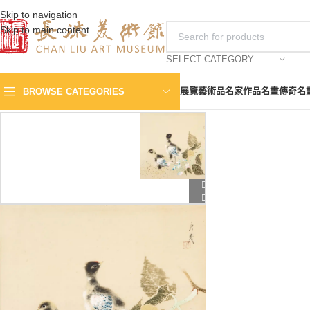
Skip to navigation
Skip to main content
SELECT CATEGORY
展覽
藝術品
名家作品
名畫傳奇
名
BROWSE CATEGORIES