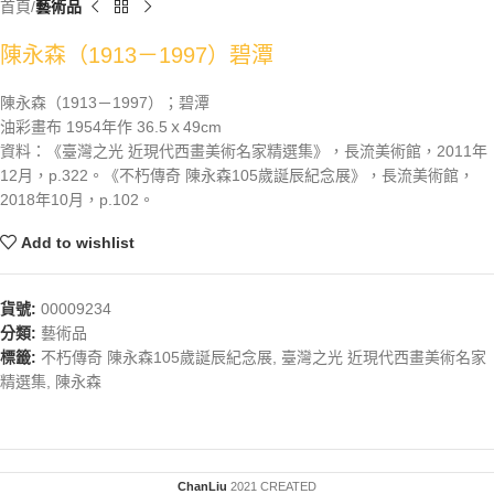
首頁
藝術品
陳永森（1913－1997）碧潭
陳永森（1913－1997）；碧潭
油彩畫布 1954年作 36.5ｘ49cm
資料：《臺灣之光 近現代西畫美術名家精選集》，長流美術館，2011年
12月，p.322。《不朽傳奇 陳永森105歲誕辰紀念展》，長流美術館，
2018年10月，p.102。
Add to wishlist
貨號:
00009234
分類:
藝術品
標籤:
不朽傳奇 陳永森105歲誕辰紀念展
,
臺灣之光 近現代西畫美術名家
精選集
,
陳永森
ChanLiu
2021 CREATED