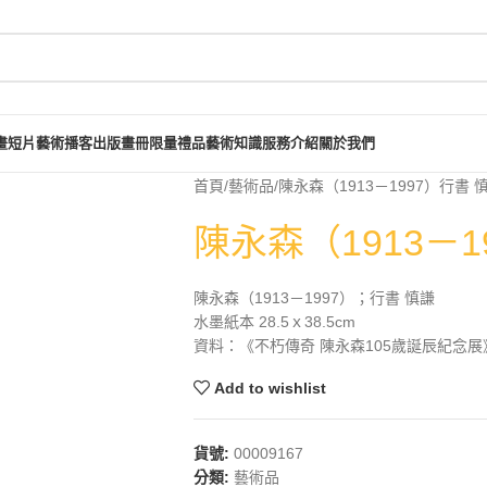
畫短片
藝術播客
出版畫冊
限量禮品
藝術知識
服務介紹
關於我們
首頁
藝術品
陳永森（1913－1997）行書 
陳永森（1913－1
陳永森（1913－1997）；行書 慎謙
水墨紙本 28.5ｘ38.5cm
資料：《不朽傳奇 陳永森105歲誕辰紀念展》
Add to wishlist
貨號:
00009167
分類:
藝術品