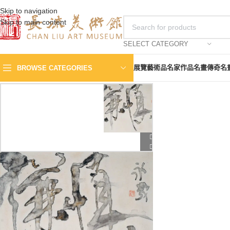
Skip to navigation
Skip to main content
SELECT CATEGORY
展覽
藝術品
名家作品
名畫傳奇
名
BROWSE CATEGORIES