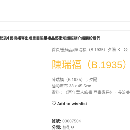
畫短片
藝術播客
出版畫冊
限量禮品
藝術知識
服務介紹
關於我們
首頁
藝術品
陳瑞福（B.1935）夕陽
陳瑞福（B.1935
陳瑞福（B.1935）；夕陽
油彩畫布 38ｘ45.5cm
資料：《百年華人繪畫 西畫專冊》，長流美術館
Add to wishlist
貨號:
00007504
分類:
藝術品