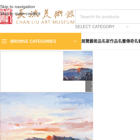
Skip to navigation
Skip to main content
SELECT CATEGORY
展覽
藝術品
名家作品
名畫傳奇
名
BROWSE CATEGORIES