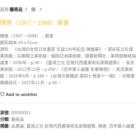
首頁
藝術品
陳進（1907－1998）廟會
陳進（1907－1998）；廟會
膠彩絹本 43ｘ51cm
資料：《台灣的女性日本畫家 生誕100年紀念 陳進展》，澀谷區立松濤
美術館／兵庫縣立美術館／福岡亞洲美術館／讀賣新聞社／美術館聯絡協
議會，2006年，p.90。《臺灣之光 近現代西畫美術名家精選集》，長流
美術館，2011年12月，p.258。《百年華人繪畫 彩墨專冊》，長流美術
館，2016年6月，p.180。《台灣光華雜誌 第四七卷第十一期》，光華畫
報雜誌社，2022年11月，p.95。
Add to wishlist
貨號:
00000001
分類:
藝術品
標籤:
品畫論
,
臺灣之光 近現代西畫美術名家精選集
,
陳進
,
百年華人繪畫