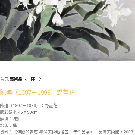
首頁
藝術品
陳進（1907－1998）野薑花
陳進（1907－1998）；野薑花
膠彩絹本 45ｘ50cm
題識：陳進。
鈐印：進
資料：《時間的刻度 臺灣美術戰後五十年作品展》，長流美術館，2003