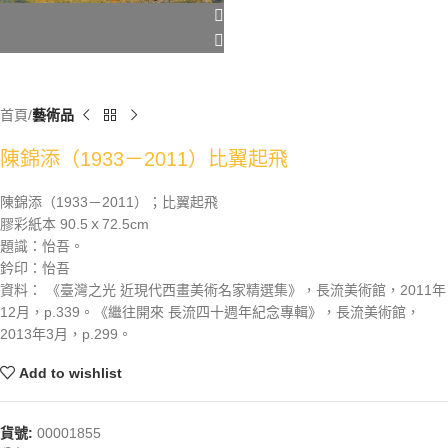
首頁
藝術品
陳錦添（1933－2011）比翼起飛
陳錦添（1933－2011）；比翼起飛
膠彩紙本 90.5ｘ72.5cm
題識：怡吾。
鈐印：怡吾
資料： 《臺灣之光 近現代西畫美術名家精選集》，長流美術館，2011年
12月，p.339。《繼往開來 長流四十週年紀念專輯》，長流美術館，
2013年3月，p.299。
Add to wishlist
貨號:
00001855