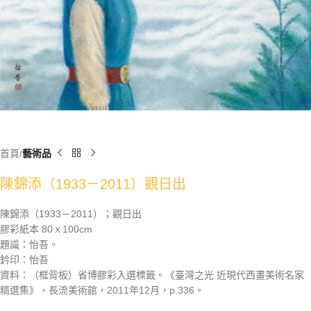
首頁
藝術品
陳錦添（1933－2011）觀日出
陳錦添（1933－2011）；觀日出
膠彩紙本 80ｘ100cm
題識：怡吾。
鈐印：怡吾
資料：（框背板）省博膠彩入選標籤。《臺灣之光 近現代西畫美術名家
精選集》，長流美術館，2011年12月，p.336。