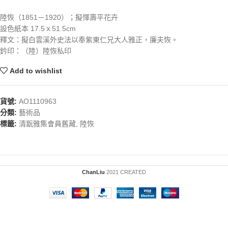
陸恢（1851－1920）；擬惲壽平花卉
設色紙本 17.5ｘ51.5cm
釋文：擬白雲溪外史法以奉紫東仁兄大人雅正，廉夫恢。
鈐印：（陸）陸恢私印
Add to wishlist
貨號:
AO1110963
分類:
藝術品
標籤:
清翫雅集會員舊藏
,
陸恢
ChanLiu
2021 CREATED