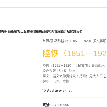
畫短片
藝術播客
出版畫冊
限量禮品
藝術知識
服務介紹
關於我們
首頁
藝術品
陸恢（1851－1920）擬文徵
陸恢（1851－1
陸恢（1851－1920）；擬文徵明青綠山水
設色金箋 18ｘ51.5cm
釋文：擬文徵仲青綠法。摶霄仁兄大人正之
鈐印：（陸）陸恢
Add to wishlist
貨號:
AO1110996