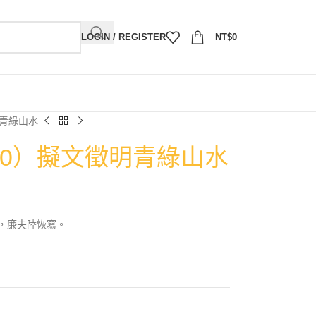
LOGIN / REGISTER
NT$
0
明青綠山水
920）擬文徵明青綠山水
，廉夫陸恢寫。