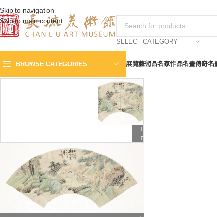
Skip to navigation
Skip to main content
SELECT CATEGORY
展覽
藝術品
名家作品
名畫傳奇
名
BROWSE CATEGORIES