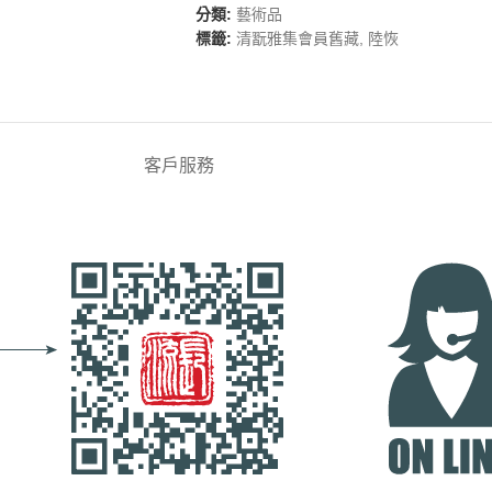
分類:
藝術品
標籤:
清翫雅集會員舊藏
,
陸恢
客戶服務