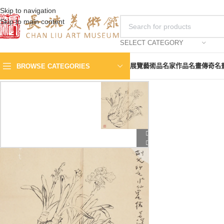
Skip to navigation
Skip to main content
SELECT CATEGORY
展覽
藝術品
名家作品
名畫傳奇
名
BROWSE CATEGORIES