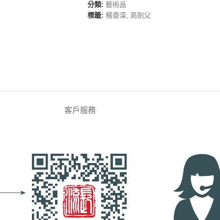
分類:
藝術品
標籤:
楊善深
,
高劍父
客戶服務