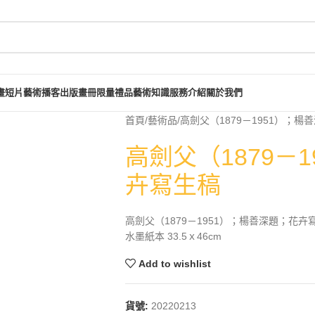
畫短片
藝術播客
出版畫冊
限量禮品
藝術知識
服務介紹
關於我們
首頁
藝術品
高劍父（1879－1951）；
高劍父（1879－
卉寫生稿
高劍父（1879－1951）；楊善深題；花卉
水墨紙本 33.5ｘ46cm
Add to wishlist
貨號:
20220213